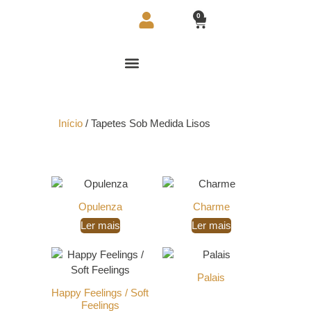
0
Início
/ Tapetes Sob Medida Lisos
Opulenza
Charme
Ler mais
Ler mais
Palais
Happy Feelings / Soft
Feelings