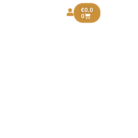
€
0.0
0