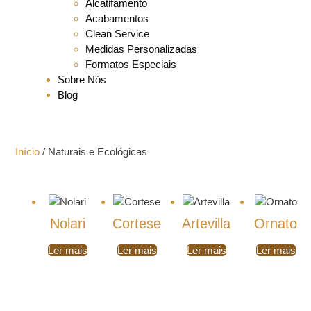
Alcatifamento
Acabamentos
Clean Service
Medidas Personalizadas
Formatos Especiais
Sobre Nós
Blog
Início
/ Naturais e Ecológicas
Nolari
Cortese
Artevilla
Ornato
Ler mais
Ler mais
Ler mais
Ler mais