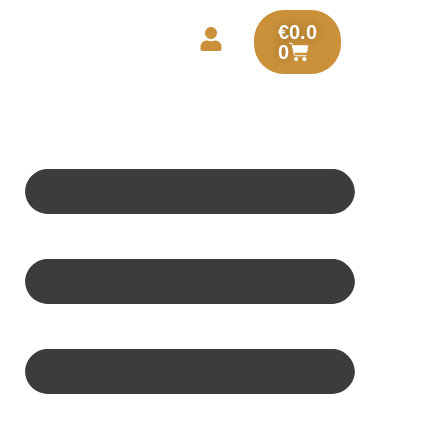
€
0.0
0