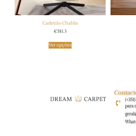
Cadeirão Chablis
€
381.5
Ver opções
Contact
(+351
para 
geral
What