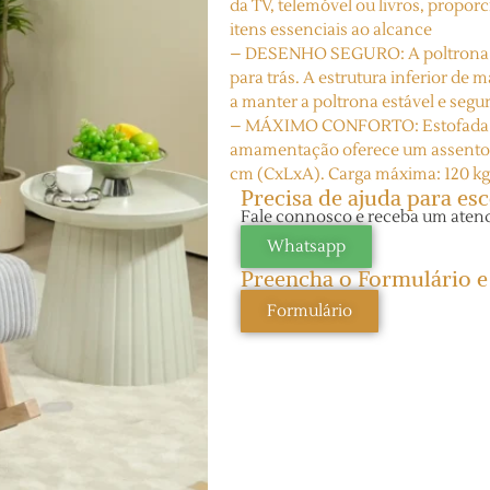
da TV, telemóvel ou livros, propo
itens essenciais ao alcance
– DESENHO SEGURO: A poltrona d
para trás. A estrutura inferior de 
a manter a poltrona estável e segu
– MÁXIMO CONFORTO: Estofada em 
amamentação oferece um assento
cm (CxLxA). Carga máxima: 120 k
Precisa de ajuda para esc
Fale connosco e receba um aten
Whatsapp
Preencha o Formulário 
Formulário