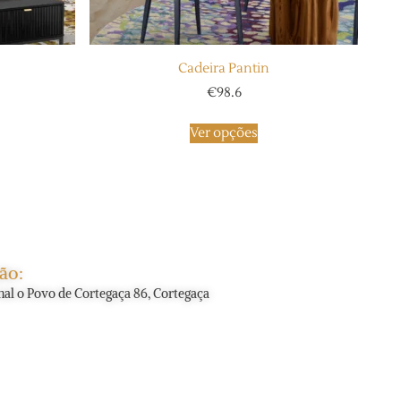
Cadeira Pantin
€
98.6
Ver opções
ão:
nal o Povo de Cortegaça 86, Cortegaça