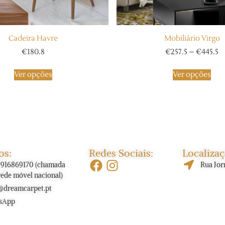
Cadeira Havre
Mobiliário Virgo
€
180.8
€
257.5
–
€
445.5
Ver opções
Ver opções
os:
Redes Sociais:
Localizaç
) 916869170 (chamada
Rua Jor
rede móvel nacional)
@dreamcarpet.pt
sApp