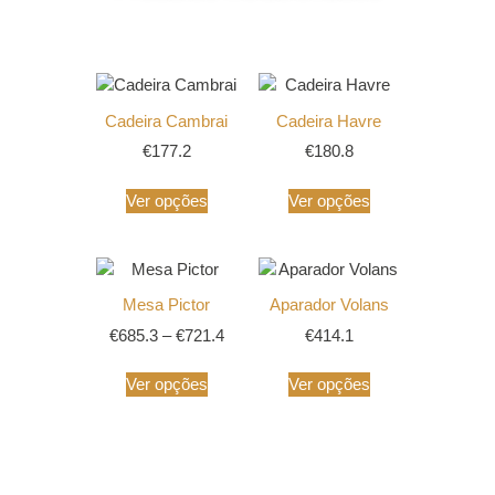
Produtos Relacionados
Cadeira Cambrai
Cadeira Havre
€
177.2
€
180.8
Ver opções
Ver opções
Mesa Pictor
Aparador Volans
€
685.3
–
€
721.4
€
414.1
Ver opções
Ver opções