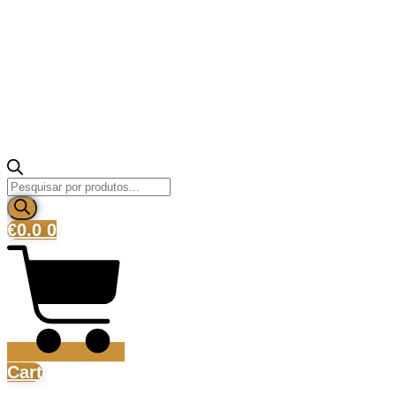
Products
search
€
0.0
0
Cart