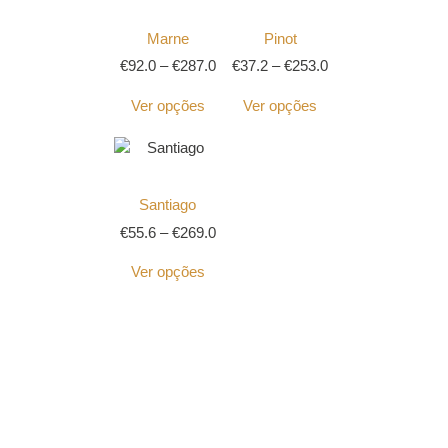
Marne
Pinot
€
92.0
–
€
287.0
€
37.2
–
€
253.0
Ver opções
Ver opções
Santiago
€
55.6
–
€
269.0
Ver opções