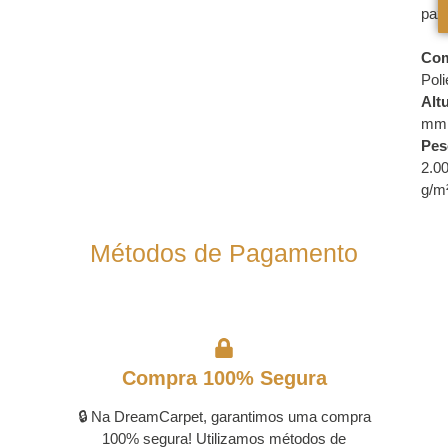
paz
Com
Poli
Alt
mm
Pes
2.0
g/m
Métodos de Pagamento
Compra 100% Segura
🔒 Na DreamCarpet, garantimos uma compra
100% segura! Utilizamos métodos de