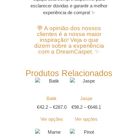
esclarecer dúvidas e garantir a melhor
experiência de compra! ✨
💬 A opinião dos nossos
clientes é a nossa maior
inspiração! Veja o que
dizem sobre a experiência
com a DreamCarpet. ✨
Produtos Relacionados
Batik
Jaspe
€
42.2
–
€
287.0
€
98.2
–
€
648.1
Ver opções
Ver opções