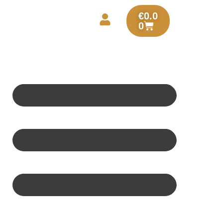
€
0.0
0