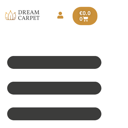
€
0.0
0