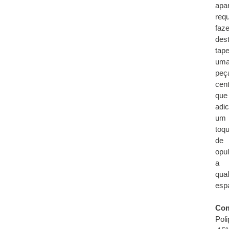
apa
req
faz
des
tape
um
peç
cent
que
adi
um
toq
de
opu
a
qua
esp
Com
Poli