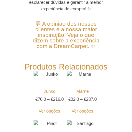
esclarecer dúvidas e garantir a melhor
experiência de compra! ✨
💬 A opinião dos nossos
clientes é a nossa maior
inspiração! Veja o que
dizem sobre a experiência
com a DreamCarpet. ✨
Produtos Relacionados
Junko
Marne
€
76.0
–
€
216.0
€
92.0
–
€
287.0
Ver opções
Ver opções