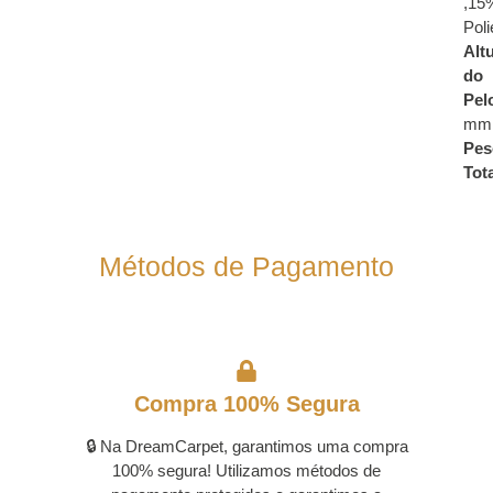
,15
Poli
Alt
do
Pel
mm
Pes
Tota
Métodos de Pagamento
Compra 100% Segura
🔒 Na DreamCarpet, garantimos uma compra
100% segura! Utilizamos métodos de