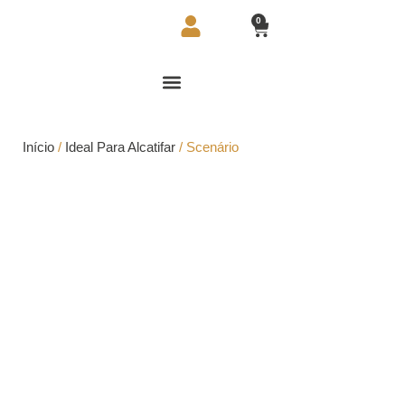
0
Início
/
Ideal Para Alcatifar
/ Scenário
Scenário
Scenário