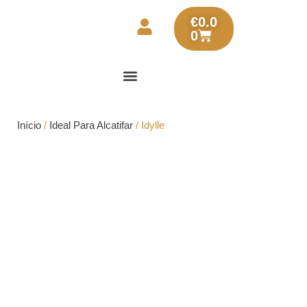
€
0.0
0
Início
/
Ideal Para Alcatifar
/ Idylle
Idylle
Idylle