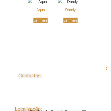
Aqua
Dandy
Ler mais
Ler mais
Contactos:
Localização: