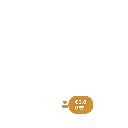
€
0.0
0