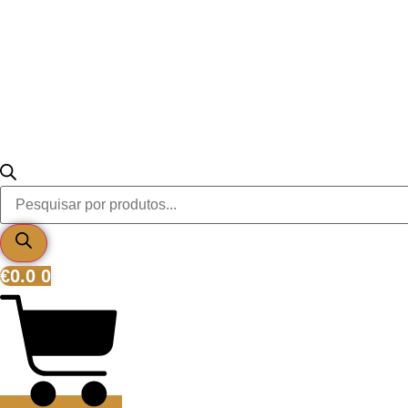
Products
search
€
0.0
0