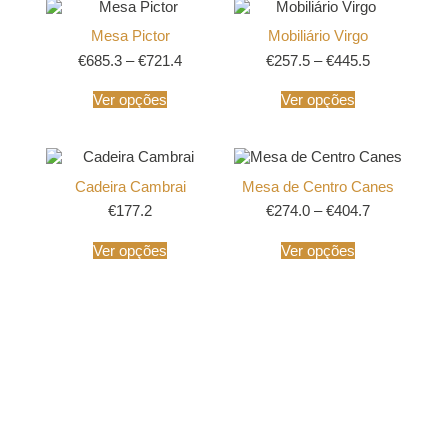
Mesa Pictor
Mobiliário Virgo
€
685.3
–
€
721.4
€
257.5
–
€
445.5
Ver opções
Ver opções
Cadeira Cambrai
Mesa de Centro Canes
€
177.2
€
274.0
–
€
404.7
Ver opções
Ver opções