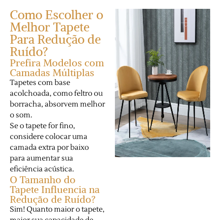
Como Escolher o
Melhor Tapete
Para Redução de
Ruído?
Prefira Modelos com
Camadas Múltiplas
Tapetes com base
acolchoada, como feltro ou
borracha, absorvem melhor
o som.
Se o tapete for fino,
considere colocar uma
camada extra por baixo
para aumentar sua
eficiência acústica.
O Tamanho do
Tapete Influencia na
Redução de Ruído?
Sim! Quanto maior o tapete,