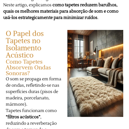
Neste artigo, explicamos
como tapetes reduzem barulhos,
quais os melhores materiais para absorção de som e como
usá-los estrategicamente para minimizar ruídos
.
O Papel dos
Tapetes no
Isolamento
Acústico
Como Tapetes
Absorvem Ondas
Sonoras?
O som se propaga em forma
de ondas, refletindo-se nas
superfícies duras (pisos de
madeira, porcelanato,
mármore).
Tapetes funcionam como
“filtros acústicos”
,
reduzindo a reverberação