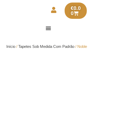
€
0.0
0
Início
/
Tapetes Sob Medida Com Padrão
/ Noble
Noble
Noble