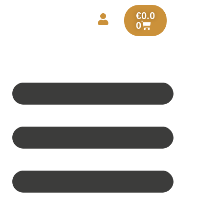
€
0.0
0