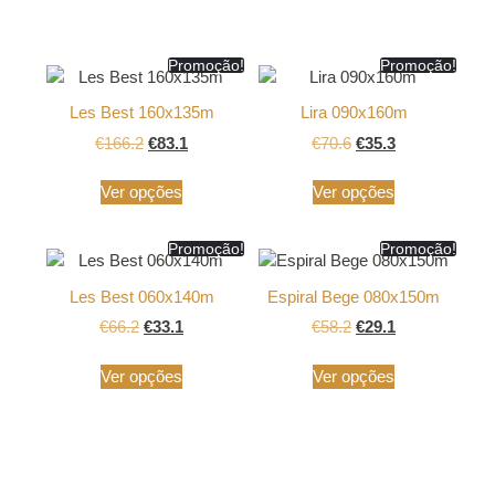
Produtos Relacionados
Promoção!
Promoção!
Les Best 160x135m
Lira 090x160m
€
166.2
€
83.1
€
70.6
€
35.3
Ver opções
Ver opções
Promoção!
Promoção!
Les Best 060x140m
Espiral Bege 080x150m
€
66.2
€
33.1
€
58.2
€
29.1
Ver opções
Ver opções