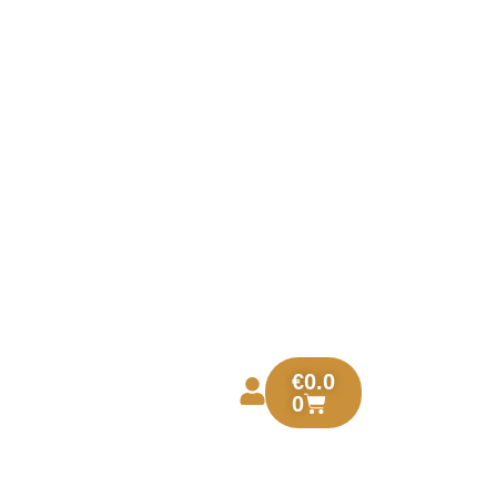
€
0.0
0