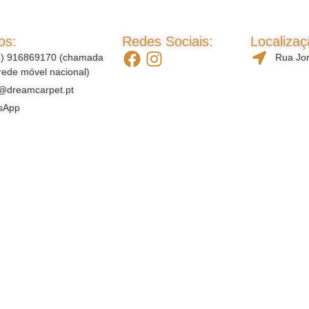
os:
Redes Sociais:
Localizaç
1) 916869170 (chamada
Rua Jor
rede móvel nacional)
@dreamcarpet.pt
sApp