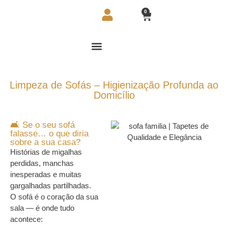
0
Limpeza de Sofás – Higienização Profunda ao
Domicílio
🛋️ Se o seu sofá
falasse… o que diria
sobre a sua casa?
Histórias de migalhas
perdidas, manchas
inesperadas e muitas
gargalhadas partilhadas.
O sofá é o coração da sua
sala — é onde tudo
acontece: