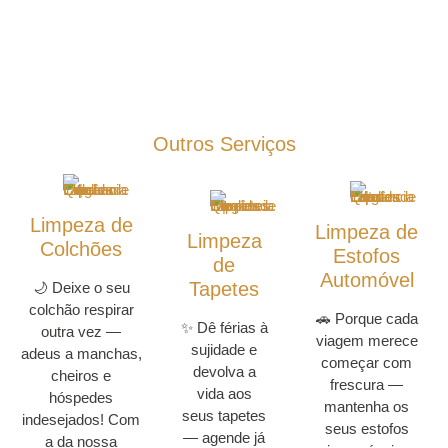
Outros Serviços
Limpeza de
Limpeza de
Limpeza
Colchões
Estofos
de
Automóvel
Tapetes
🌙 Deixe o seu
colchão respirar
🚗 Porque cada
✨ Dê férias à
outra vez —
viagem merece
sujidade e
adeus a manchas,
começar com
devolva a
cheiros e
frescura —
vida aos
hóspedes
mantenha os
seus tapetes
indesejados! Com
seus estofos
— agende já
a da nossa