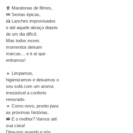
🍿 Maratonas de filmes,
💤 Sestas épicas,
🍰 Lanches improvisados
e até aquele abraço depois
de um dia difícil.
Mas todos esses
momentos deixam
marcas… e é aí que
entramos!
🔹 Limpamos,
higienizamos e deixamos o
seu sofá com um aroma
irresistível a conforto
renovado.
🔹 Como novo, pronto para
as próximas histórias.
🚐 E o melhor? Vamos até
sua casa!
Diga-nos quando e nós